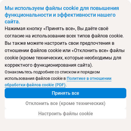
BYN
Мы используем файлы cookie для повышения
функциональности и эффективности нашего
сайта.
Главная
Поиск тура
Ambasadori Hotel Tbilisi
Нажимая кнопку «Принять все», Вы даёте своё
согласие на использование всех типов файлов cookie.
Перейти в подбор
Вы также можете настроить свои предпочтения в
отношении файлов cookie или «Отклонить все» файлы
Грузия, Тбилиси
cookie (кроме технических, которые необходимы для
корректного функционирования сайта).
Тип:
Городской
Ознакомьтесь подробнее со списком и порядком
использования файлов cookie в
Политике в отношении
Ambasadori Hotel Tbilisi
обработки файлов cookie (PDF)
.
Принять все
Отклонить все (кроме технических)
Настроить файлы cookie
Услуги
Детям