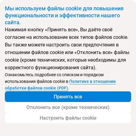
BYN
Мы используем файлы cookie для повышения
функциональности и эффективности нашего
сайта.
Главная
Поиск тура
Aloft Bali Seminyak
Нажимая кнопку «Принять все», Вы даёте своё
согласие на использование всех типов файлов cookie.
Перейти в подбор
Вы также можете настроить свои предпочтения в
отношении файлов cookie или «Отклонить все» файлы
Индонезия, Семиньяк
cookie (кроме технических, которые необходимы для
корректного функционирования сайта).
Тип:
Цена-качество ⚡
Ознакомьтесь подробнее со списком и порядком
использования файлов cookie в
Политике в отношении
Aloft Bali Seminyak
обработки файлов cookie (PDF)
.
Принять все
Отклонить все (кроме технических)
Настроить файлы cookie