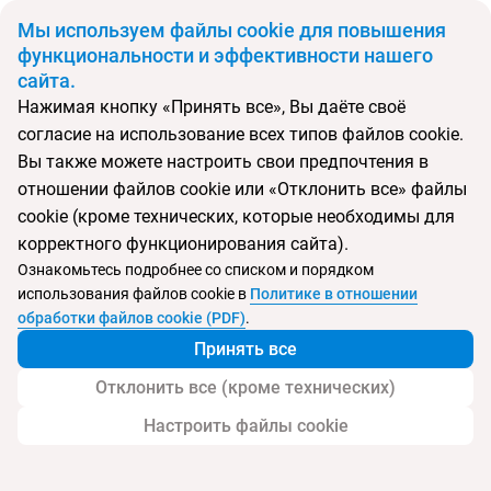
BYN
Мы используем файлы cookie для повышения
функциональности и эффективности нашего
сайта.
Главная
Поиск тура
Aloft Bali Kuta at Beachwalk
Нажимая кнопку «Принять все», Вы даёте своё
согласие на использование всех типов файлов cookie.
Перейти в подбор
Вы также можете настроить свои предпочтения в
отношении файлов cookie или «Отклонить все» файлы
Индонезия, Кута
cookie (кроме технических, которые необходимы для
корректного функционирования сайта).
Тип:
Цена-качество ⚡
Ознакомьтесь подробнее со списком и порядком
использования файлов cookie в
Политике в отношении
Aloft Bali Kuta at Beachwalk
обработки файлов cookie (PDF)
.
Принять все
Отклонить все (кроме технических)
Настроить файлы cookie