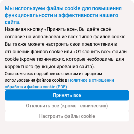
BYN
Мы используем файлы cookie для повышения
функциональности и эффективности нашего
сайта.
Главная
Поиск тура
Almare Beach Shotels
Нажимая кнопку «Принять все», Вы даёте своё
согласие на использование всех типов файлов cookie.
Перейти в подбор
Вы также можете настроить свои предпочтения в
отношении файлов cookie или «Отклонить все» файлы
Греция, Коккини Хани
cookie (кроме технических, которые необходимы для
корректного функционирования сайта).
Тип:
Экономичный
Ознакомьтесь подробнее со списком и порядком
использования файлов cookie в
Политике в отношении
Almare Beach Shotels
обработки файлов cookie (PDF)
.
Принять все
Отклонить все (кроме технических)
Настроить файлы cookie