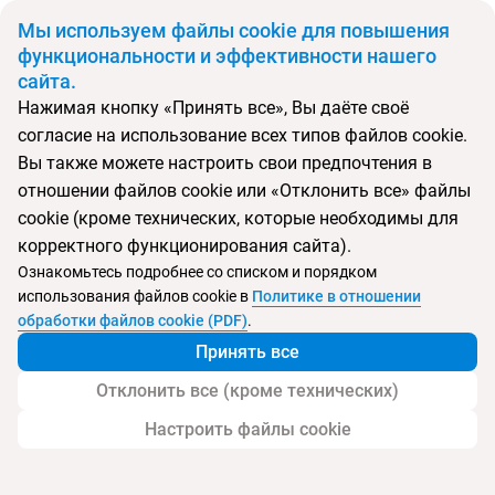
BYN
Мы используем файлы cookie для повышения
функциональности и эффективности нашего
сайта.
Главная
Поиск тура
Alkyonis Kallikratia
Нажимая кнопку «Принять все», Вы даёте своё
согласие на использование всех типов файлов cookie.
Перейти в подбор
Вы также можете настроить свои предпочтения в
отношении файлов cookie или «Отклонить все» файлы
Греция, Неа Калликратия
cookie (кроме технических, которые необходимы для
корректного функционирования сайта).
Тип:
Семейный
Ознакомьтесь подробнее со списком и порядком
использования файлов cookie в
Политике в отношении
Alkyonis Kallikratia
обработки файлов cookie (PDF)
.
Принять все
Отклонить все (кроме технических)
Настроить файлы cookie