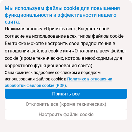
BYN
Мы используем файлы cookie для повышения
функциональности и эффективности нашего
сайта.
Главная
Поиск тура
Alkyna Lifestyle Beach Resort (ex. La Grotta Verde Grand)
Нажимая кнопку «Принять все», Вы даёте своё
согласие на использование всех типов файлов cookie.
Вы также можете настроить свои предпочтения в
Перейти в подбор
отношении файлов cookie или «Отклонить все» файлы
cookie (кроме технических, которые необходимы для
Греция, Агиос Гордиос
корректного функционирования сайта).
Ознакомьтесь подробнее со списком и порядком
Тип:
Только для взрослых
использования файлов cookie в
Политике в отношении
обработки файлов cookie (PDF)
.
Alkyna Lifestyle Beach Resort (ex. La Grotta
Принять все
Verde Grand)
Отклонить все (кроме технических)
Настроить файлы cookie