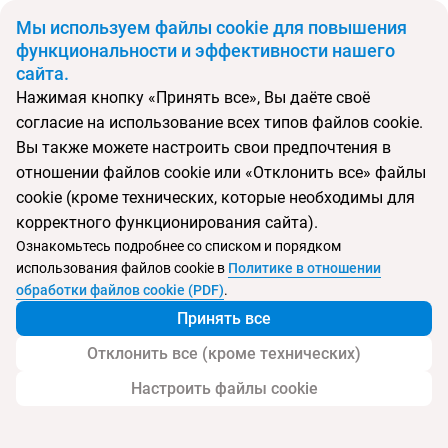
BYN
Мы используем файлы cookie для повышения
функциональности и эффективности нашего
сайта.
Главная
Поиск тура
Al Bandar Rotana - Dubai Creek
Нажимая кнопку «Принять все», Вы даёте своё
согласие на использование всех типов файлов cookie.
Перейти в подбор
Вы также можете настроить свои предпочтения в
отношении файлов cookie или «Отклонить все» файлы
ОАЭ, Дубай
cookie (кроме технических, которые необходимы для
корректного функционирования сайта).
Тип:
Городской
Ознакомьтесь подробнее со списком и порядком
использования файлов cookie в
Политике в отношении
Al Bandar Rotana - Dubai Creek
обработки файлов cookie (PDF)
.
Принять все
Отклонить все (кроме технических)
Настроить файлы cookie