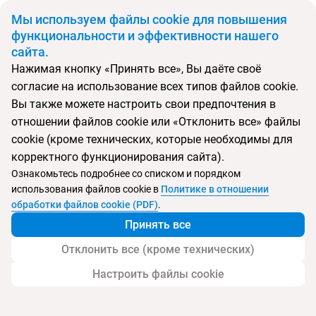
BYN
Мы используем файлы cookie для повышения
функциональности и эффективности нашего
сайта.
Главная
Поиск тура
Al Baleed Resort Salalah by Anantara
Нажимая кнопку «Принять все», Вы даёте своё
согласие на использование всех типов файлов cookie.
Вы также можете настроить свои предпочтения в
Перейти в подбор
отношении файлов cookie или «Отклонить все» файлы
cookie (кроме технических, которые необходимы для
Оман, Салала
корректного функционирования сайта).
Ознакомьтесь подробнее со списком и порядком
Тип:
Семейный
использования файлов cookie в
Политике в отношении
обработки файлов cookie (PDF)
.
Al Baleed Resort Salalah by Anantara
Принять все
Отклонить все (кроме технических)
Настроить файлы cookie