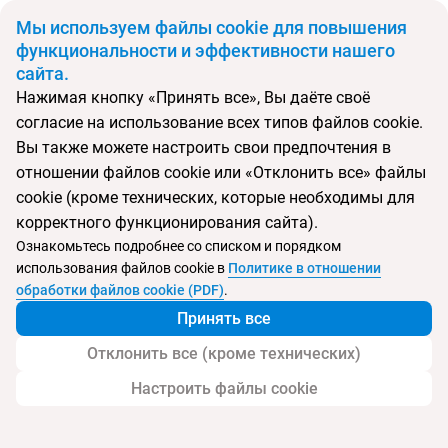
BYN
Мы используем файлы cookie для повышения
функциональности и эффективности нашего
сайта.
Главная
Поиск тура
Akoya Resort Rethymno
Нажимая кнопку «Принять все», Вы даёте своё
согласие на использование всех типов файлов cookie.
Перейти в подбор
Вы также можете настроить свои предпочтения в
отношении файлов cookie или «Отклонить все» файлы
Греция, Аделианос Кампос
cookie (кроме технических, которые необходимы для
корректного функционирования сайта).
Ознакомьтесь подробнее со списком и порядком
использования файлов cookie в
Политике в отношении
Akoya Resort Rethymno
обработки файлов cookie (PDF)
.
Принять все
Отклонить все (кроме технических)
Настроить файлы cookie