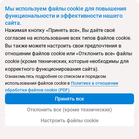
BYN
Мы используем файлы cookie для повышения
функциональности и эффективности нашего
сайта.
Главная
Поиск тура
Akbulut Hotel & Spa
Нажимая кнопку «Принять все», Вы даёте своё
согласие на использование всех типов файлов cookie.
Перейти в подбор
Вы также можете настроить свои предпочтения в
отношении файлов cookie или «Отклонить все» файлы
Турция, Кушадасы
cookie (кроме технических, которые необходимы для
корректного функционирования сайта).
Тип:
Семейный
Ознакомьтесь подробнее со списком и порядком
использования файлов cookie в
Политике в отношении
Akbulut Hotel & Spa
обработки файлов cookie (PDF)
.
Принять все
Отклонить все (кроме технических)
Настроить файлы cookie