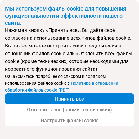
BYN
Мы используем файлы cookie для повышения
функциональности и эффективности нашего
сайта.
Главная
Поиск тура
Adler
Нажимая кнопку «Принять все», Вы даёте своё
согласие на использование всех типов файлов cookie.
Перейти в подбор
Вы также можете настроить свои предпочтения в
отношении файлов cookie или «Отклонить все» файлы
Италия, Алассио
cookie (кроме технических, которые необходимы для
корректного функционирования сайта).
Ознакомьтесь подробнее со списком и порядком
использования файлов cookie в
Политике в отношении
Adler
обработки файлов cookie (PDF)
.
Принять все
Отклонить все (кроме технических)
Настроить файлы cookie
Услуги
Пляж
Детям