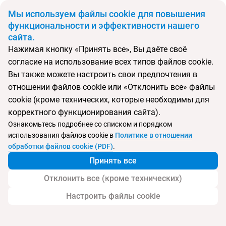
BYN
Мы используем файлы cookie для повышения
функциональности и эффективности нашего
сайта.
Главная
Поиск тура
Acta Arthotel
Нажимая кнопку «Принять все», Вы даёте своё
согласие на использование всех типов файлов cookie.
Перейти в подбор
Вы также можете настроить свои предпочтения в
отношении файлов cookie или «Отклонить все» файлы
Андорра, Андорра-ла-Веллья
cookie (кроме технических, которые необходимы для
корректного функционирования сайта).
Ознакомьтесь подробнее со списком и порядком
использования файлов cookie в
Политике в отношении
Acta Arthotel
обработки файлов cookie (PDF)
.
Принять все
Отклонить все (кроме технических)
Настроить файлы cookie