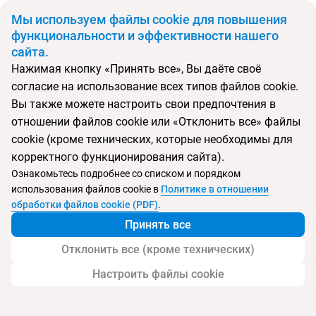
BYN
Мы используем файлы cookie для повышения
функциональности и эффективности нашего
сайта.
Главная
Поиск тура
A&G
Нажимая кнопку «Принять все», Вы даёте своё
согласие на использование всех типов файлов cookie.
Перейти в подбор
Вы также можете настроить свои предпочтения в
отношении файлов cookie или «Отклонить все» файлы
Албания, Влёра
cookie (кроме технических, которые необходимы для
корректного функционирования сайта).
Тип:
Цена-качество ⚡
Ознакомьтесь подробнее со списком и порядком
использования файлов cookie в
Политике в отношении
A&G
обработки файлов cookie (PDF)
.
Принять все
Отклонить все (кроме технических)
Настроить файлы cookie