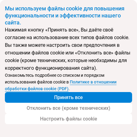
BYN
Мы используем файлы cookie для повышения
функциональности и эффективности нашего
сайта.
Главная
Поиск тура
4R Salou Park Resort II
Нажимая кнопку «Принять все», Вы даёте своё
согласие на использование всех типов файлов cookie.
Перейти в подбор
Вы также можете настроить свои предпочтения в
отношении файлов cookie или «Отклонить все» файлы
Испания, Салоу
cookie (кроме технических, которые необходимы для
корректного функционирования сайта).
Тип:
Семейный
Ознакомьтесь подробнее со списком и порядком
использования файлов cookie в
Политике в отношении
4R Salou Park Resort II
обработки файлов cookie (PDF)
.
Принять все
Отклонить все (кроме технических)
Настроить файлы cookie