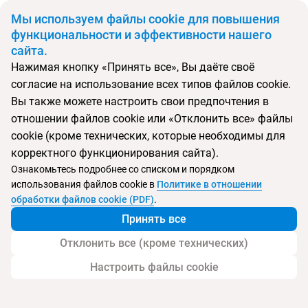
BYN
Мы используем файлы cookie для повышения
функциональности и эффективности нашего
сайта.
Главная
Поиск тура
4R Salou Park Resort I
Нажимая кнопку «Принять все», Вы даёте своё
согласие на использование всех типов файлов cookie.
Перейти в подбор
Вы также можете настроить свои предпочтения в
отношении файлов cookie или «Отклонить все» файлы
Испания, Салоу
cookie (кроме технических, которые необходимы для
корректного функционирования сайта).
Тип:
Семейный
Ознакомьтесь подробнее со списком и порядком
использования файлов cookie в
Политике в отношении
4R Salou Park Resort I
обработки файлов cookie (PDF)
.
Принять все
Отклонить все (кроме технических)
Настроить файлы cookie