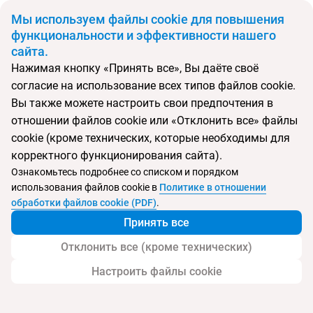
BYN
Мы используем файлы cookie для повышения
функциональности и эффективности нашего
сайта.
Главная
Поиск тура
4R Gran Hotel Regina
Нажимая кнопку «Принять все», Вы даёте своё
согласие на использование всех типов файлов cookie.
Перейти в подбор
Вы также можете настроить свои предпочтения в
отношении файлов cookie или «Отклонить все» файлы
Испания, Салоу
cookie (кроме технических, которые необходимы для
корректного функционирования сайта).
Тип:
Семейный
Ознакомьтесь подробнее со списком и порядком
использования файлов cookie в
Политике в отношении
4R Gran Hotel Regina
обработки файлов cookie (PDF)
.
Принять все
Отклонить все (кроме технических)
Настроить файлы cookie