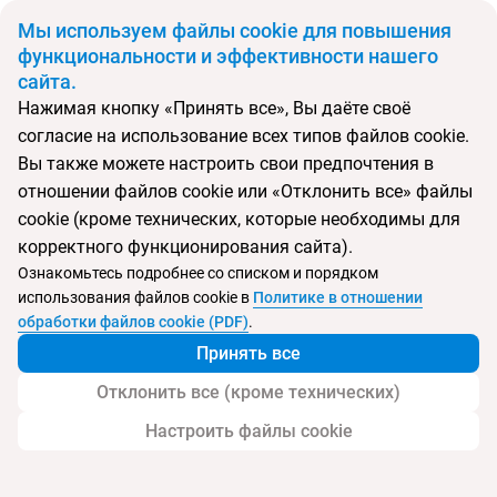
BYN
Мы используем файлы cookie для повышения
функциональности и эффективности нашего
сайта.
Главная
Виза в Бельгию
Нажимая кнопку «Принять все», Вы даёте своё
Виза в Бельгию
согласие на использование всех типов файлов cookie.
Вы также можете настроить свои предпочтения в
отношении файлов cookie или «Отклонить все» файлы
cookie (кроме технических, которые необходимы для
корректного функционирования сайта).
Ознакомьтесь подробнее со списком и порядком
использования файлов cookie в
Политике в отношении
обработки файлов cookie (PDF)
.
Принять все
Отклонить все (кроме технических)
Внимание!
Документы для оформления визы от Агентств
принимаются только при наличии распечатанного листа-
Настроить файлы cookie
подтверждения бронирования.
Посольство Германии
уполномочено выдавать визы