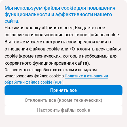
BYN
Мы используем файлы cookie для повышения
функциональности и эффективности нашего
сайта.
Главная
Новогодний ужин в Санта Парке
Нажимая кнопку «Принять все», Вы даёте своё
Новогодний ужин в Санта Парке
согласие на использование всех типов файлов cookie.
Вы также можете настроить свои предпочтения в
отношении файлов cookie или «Отклонить все» файлы
cookie (кроме технических, которые необходимы для
корректного функционирования сайта).
Ознакомьтесь подробнее со списком и порядком
использования файлов cookie в
Политике в отношении
обработки файлов cookie (PDF)
.
Принять все
Отклонить все (кроме технических)
В городе Рованиеми, прямо на линии пересечения Полярного
Круга, расположилась
таинственная пещера Санта Клауса
,
Настроить файлы cookie
где целыми днями эльфы готовятся к Рождеству! Ваши
приключения начнутся с путешествия по секретнейшему
проходу, который приведёт вас в самое сердце пещеры, где