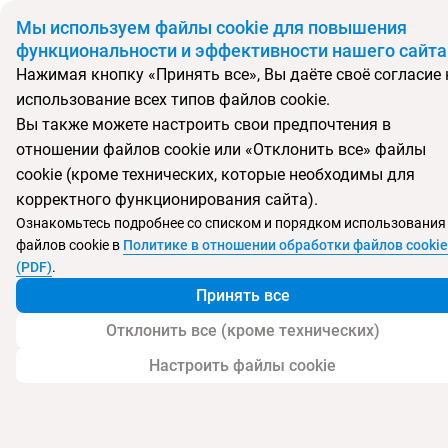
BYN
Мы используем файлы cookie для повышения
функциональности и эффективности нашего сайта
Нажимая кнопку «Принять все», Вы даёте своё согласие 
Главная
Страны
Северная Македония
использование всех типов файлов cookie.
Откуда
Куда
Вы также можете настроить свои предпочтения в
Минск
отношении файлов cookie или «Отклонить все» файлы
Выберите тип тура
cookie (кроме технических, которые необходимы для
корректного функционирования сайта).
Ночей
Взрослые
Дети
Дата отъезда
0
2
0
Ознакомьтесь подробнее со списком и порядком использования
Поиск временно не работает
файлов cookie в
Политике в отношении обработки файлов cookie
Август 2026
(PDF)
.
Принять все
Найти тур
Отклонить все (кроме технических)
Запросить у менеджера
Настроить файлы cookie
Туры в Северную Македонию