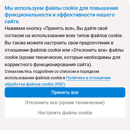
BYN
Мы используем файлы cookie для повышения
функциональности и эффективности нашего
сайта.
Главная
Страны
Норвегия
Нажимая кнопку «Принять все», Вы даёте своё
Откуда
Куда
согласие на использование всех типов файлов cookie.
Минск
Вы также можете настроить свои предпочтения в
Выберите тип тура
отношении файлов cookie или «Отклонить все» файлы
cookie (кроме технических, которые необходимы для
Ночей
Взрослые
Дети
Дата отъезда
0
2
0
корректного функционирования сайта).
Поиск временно не работает
Ознакомьтесь подробнее со списком и порядком
Август 2026
использования файлов cookie в
Политике в отношении
обработки файлов cookie (PDF)
.
Найти тур
Принять все
Запросить у менеджера
Отклонить все (кроме технических)
Настроить файлы cookie
Туры в Норвегию