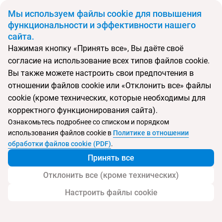
BYN
Мы используем файлы cookie для повышения
функциональности и эффективности нашего
сайта.
Главная
Страны
Дания
Нажимая кнопку «Принять все», Вы даёте своё
Откуда
Куда
согласие на использование всех типов файлов cookie.
Минск
Вы также можете настроить свои предпочтения в
Выберите тип тура
отношении файлов cookie или «Отклонить все» файлы
cookie (кроме технических, которые необходимы для
Ночей
Взрослые
Дети
Дата отъезда
0
2
0
корректного функционирования сайта).
Поиск временно не работает
Ознакомьтесь подробнее со списком и порядком
Август 2026
использования файлов cookie в
Политике в отношении
обработки файлов cookie (PDF)
.
Найти тур
Принять все
Запросить у менеджера
Отклонить все (кроме технических)
Настроить файлы cookie
Туры в Данию