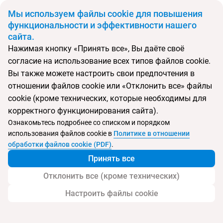
BYN
Мы используем файлы cookie для повышения
функциональности и эффективности нашего
сайта.
Главная
Страны
Бельгия
Нажимая кнопку «Принять все», Вы даёте своё
Откуда
Куда
согласие на использование всех типов файлов cookie.
Минск
Вы также можете настроить свои предпочтения в
Выберите тип тура
отношении файлов cookie или «Отклонить все» файлы
cookie (кроме технических, которые необходимы для
Ночей
Взрослые
Дети
Дата отъезда
0
2
0
корректного функционирования сайта).
Поиск временно не работает
Ознакомьтесь подробнее со списком и порядком
Август 2026
использования файлов cookie в
Политике в отношении
обработки файлов cookie (PDF)
.
Найти тур
Принять все
Запросить у менеджера
Отклонить все (кроме технических)
Настроить файлы cookie
Туры в Бельгию