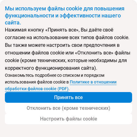
BYN
Мы используем файлы cookie для повышения
функциональности и эффективности нашего
сайта.
Главная
Тип подборки
Туры
Туры в Турцию в июне
Нажимая кнопку «Принять все», Вы даёте своё
Откуда
Куда
согласие на использование всех типов файлов cookie.
Минск
Китай
Вы также можете настроить свои предпочтения в
Выберите тип тура
отношении файлов cookie или «Отклонить все» файлы
cookie (кроме технических, которые необходимы для
Ночей
Взрослые
Дети
Дата отъезда
0
2
0
корректного функционирования сайта).
Поиск временно не работает
Ознакомьтесь подробнее со списком и порядком
Август 2026
использования файлов cookie в
Политике в отношении
обработки файлов cookie (PDF)
.
Найти тур
Принять все
Запросить у менеджера
Отклонить все (кроме технических)
Настроить файлы cookie
Туры в Турцию в июне