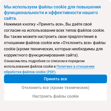
BYN
Мы используем файлы cookie для повышения
функциональности и эффективности нашего
сайта.
Главная
Тип подборки
Туры
Туры в Таиланд на двоих
Нажимая кнопку «Принять все», Вы даёте своё
согласие на использование всех типов файлов cookie.
Откуда
Куда
Минск
Таиланд
Вы также можете настроить свои предпочтения в
отношении файлов cookie или «Отклонить все» файлы
Выберите тип тура
cookie (кроме технических, которые необходимы для
Ночей
Взрослые
Дети
корректного функционирования сайта).
Дата отъезда
0
2
0
Ознакомьтесь подробнее со списком и порядком
Поиск временно не работает
использования файлов cookie в
Политике в отношении
Август 2026
обработки файлов cookie (PDF)
.
Принять все
Найти тур
Отклонить все (кроме технических)
Запросить у менеджера
Настроить файлы cookie
Туры в Таиланд на двоих