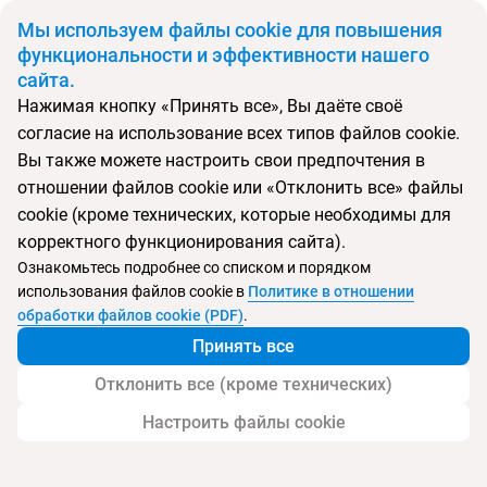
BYN
Мы используем файлы cookie для повышения
функциональности и эффективности нашего
сайта.
Главная
Тип подборки
Туры
Туры из Вильнюса
Нажимая кнопку «Принять все», Вы даёте своё
Откуда
Куда
согласие на использование всех типов файлов cookie.
Минск
Вы также можете настроить свои предпочтения в
Выберите тип тура
отношении файлов cookie или «Отклонить все» файлы
cookie (кроме технических, которые необходимы для
Ночей
Взрослые
Дети
Дата отъезда
0
2
0
корректного функционирования сайта).
Поиск временно не работает
Ознакомьтесь подробнее со списком и порядком
Август 2026
использования файлов cookie в
Политике в отношении
обработки файлов cookie (PDF)
.
Найти тур
Принять все
Запросить у менеджера
Отклонить все (кроме технических)
Настроить файлы cookie
Туры из Вильнюса