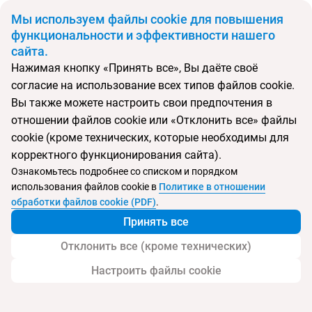
BYN
Мы используем файлы cookie для повышения
функциональности и эффективности нашего
сайта.
Главная
Тип подборки
Регионы
Туры на Корфу
Нажимая кнопку «Принять все», Вы даёте своё
Откуда
Куда
согласие на использование всех типов файлов cookie.
Минск
Греция
Вы также можете настроить свои предпочтения в
Выберите тип тура
отношении файлов cookie или «Отклонить все» файлы
cookie (кроме технических, которые необходимы для
Ночей
Взрослые
Дети
Дата отъезда
0
2
0
корректного функционирования сайта).
Поиск временно не работает
Ознакомьтесь подробнее со списком и порядком
Август 2026
использования файлов cookie в
Политике в отношении
обработки файлов cookie (PDF)
.
Найти тур
Принять все
Запросить у менеджера
Отклонить все (кроме технических)
Настроить файлы cookie
Туры на Корфу