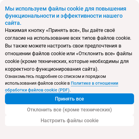
BYN
Мы используем файлы cookie для повышения
функциональности и эффективности нашего
сайта.
Главная
Тип подборки
Регионы
Туры на Халкидики
Нажимая кнопку «Принять все», Вы даёте своё
Откуда
Куда
согласие на использование всех типов файлов cookie.
Минск
Греция
Вы также можете настроить свои предпочтения в
Выберите тип тура
отношении файлов cookie или «Отклонить все» файлы
cookie (кроме технических, которые необходимы для
Ночей
Взрослые
Дети
Дата отъезда
0
2
0
корректного функционирования сайта).
Поиск временно не работает
Ознакомьтесь подробнее со списком и порядком
Август 2026
использования файлов cookie в
Политике в отношении
обработки файлов cookie (PDF)
.
Найти тур
Принять все
Запросить у менеджера
Отклонить все (кроме технических)
Настроить файлы cookie
Туры на Халкидики