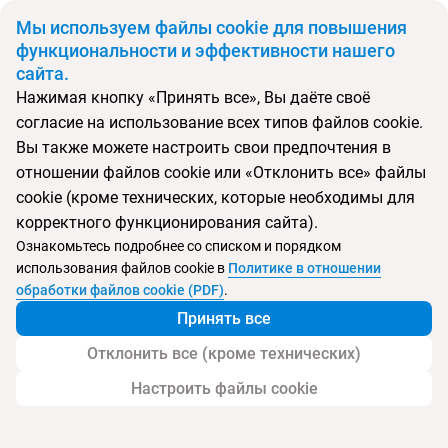
BYN
Мы используем файлы cookie для повышения
функциональности и эффективности нашего
сайта.
Главная
Тип подборки
Регионы
Туры в Бечичи
Нажимая кнопку «Принять все», Вы даёте своё
Откуда
Куда
согласие на использование всех типов файлов cookie.
Минск
Черногория
Вы также можете настроить свои предпочтения в
Выберите тип тура
отношении файлов cookie или «Отклонить все» файлы
cookie (кроме технических, которые необходимы для
Ночей
Взрослые
Дети
Дата отъезда
0
2
0
корректного функционирования сайта).
Поиск временно не работает
Ознакомьтесь подробнее со списком и порядком
Август 2026
использования файлов cookie в
Политике в отношении
обработки файлов cookie (PDF)
.
Найти тур
Принять все
Запросить у менеджера
Отклонить все (кроме технических)
Настроить файлы cookie
Туры в Бечичи