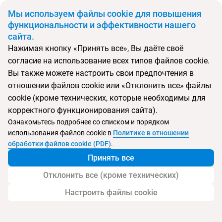
BYN
Мы используем файлы cookie для повышения
функциональности и эффективности нашего
сайта.
Главная
Статьи
Нажимая кнопку «Принять все», Вы даёте своё
Оазис для активных: топ‑5 приключений в Рас‑эль‑Хайме
согласие на использование всех типов файлов cookie.
Оазис для активных: топ‑5 приключений в
Вы также можете настроить свои предпочтения в
Рас‑эль‑Хайме
отношении файлов cookie или «Отклонить все» файлы
cookie (кроме технических, которые необходимы для
корректного функционирования сайта).
Ознакомьтесь подробнее со списком и порядком
использования файлов cookie в
Политике в отношении
обработки файлов cookie (PDF)
.
Принять все
Отклонить все (кроме технических)
Настроить файлы cookie
Поделиться