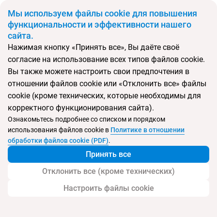
BYN
Мы используем файлы cookie для повышения
функциональности и эффективности нашего
сайта.
Главная
Статьи
Нажимая кнопку «Принять все», Вы даёте своё
Лето в Дубае с детьми: как отдохнуть ярко и сэкономить?
согласие на использование всех типов файлов cookie.
Лето в Дубае с детьми: как отдохнуть ярко
Вы также можете настроить свои предпочтения в
и сэкономить?
отношении файлов cookie или «Отклонить все» файлы
cookie (кроме технических, которые необходимы для
корректного функционирования сайта).
Ознакомьтесь подробнее со списком и порядком
использования файлов cookie в
Политике в отношении
обработки файлов cookie (PDF)
.
Принять все
Отклонить все (кроме технических)
Настроить файлы cookie
Поделиться