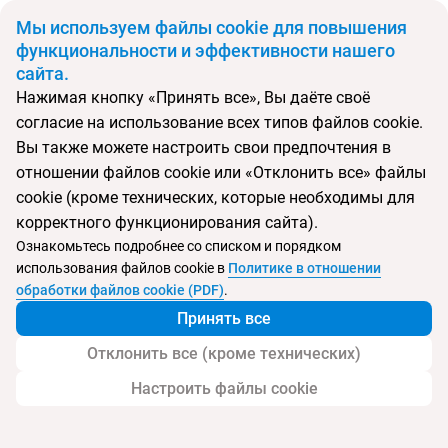
BYN
Мы используем файлы cookie для повышения
функциональности и эффективности нашего
сайта.
Главная
Поиск тура
Riolavitas Resort & Spa Hotel
Нажимая кнопку «Принять все», Вы даёте своё
согласие на использование всех типов файлов cookie.
Перейти в подбор
Вы также можете настроить свои предпочтения в
отношении файлов cookie или «Отклонить все» файлы
Турция, Сиде
cookie (кроме технических, которые необходимы для
корректного функционирования сайта).
Тип:
Семейный
Ознакомьтесь подробнее со списком и порядком
использования файлов cookie в
Политике в отношении
Отель Riolavitas Resort & Spa Hotel
обработки файлов cookie (PDF)
.
Принять все
Отклонить все (кроме технических)
Настроить файлы cookie