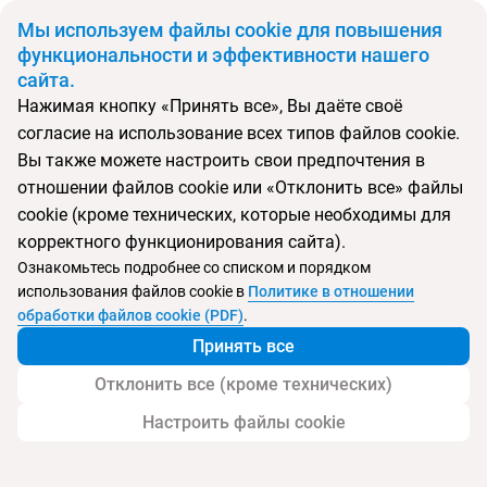
BYN
Мы используем файлы cookie для повышения
функциональности и эффективности нашего
сайта.
Главная
Тип подборки
Регионы
Туры в Марианские Лазни
Нажимая кнопку «Принять все», Вы даёте своё
согласие на использование всех типов файлов cookie.
Откуда
Куда
Минск
Китай
Вы также можете настроить свои предпочтения в
отношении файлов cookie или «Отклонить все» файлы
Выберите тип тура
cookie (кроме технических, которые необходимы для
Ночей
Взрослые
Дети
корректного функционирования сайта).
Дата отъезда
0
2
0
Ознакомьтесь подробнее со списком и порядком
Поиск временно не работает
использования файлов cookie в
Политике в отношении
Август 2026
обработки файлов cookie (PDF)
.
Принять все
Найти тур
Отклонить все (кроме технических)
Запросить у менеджера
Настроить файлы cookie
Туры в Марианские Лазни