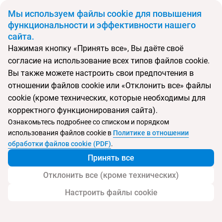
BYN
Мы используем файлы cookie для повышения
функциональности и эффективности нашего
сайта.
Главная
Тип подборки
Регионы
Туры в Карловы Вары
Нажимая кнопку «Принять все», Вы даёте своё
согласие на использование всех типов файлов cookie.
Откуда
Куда
Минск
Китай
Вы также можете настроить свои предпочтения в
отношении файлов cookie или «Отклонить все» файлы
Выберите тип тура
cookie (кроме технических, которые необходимы для
Ночей
Взрослые
Дети
корректного функционирования сайта).
Дата отъезда
0
2
0
Ознакомьтесь подробнее со списком и порядком
Поиск временно не работает
использования файлов cookie в
Политике в отношении
Август 2026
обработки файлов cookie (PDF)
.
Принять все
Найти тур
Отклонить все (кроме технических)
Запросить у менеджера
Настроить файлы cookie
Туры в Карловы Вары