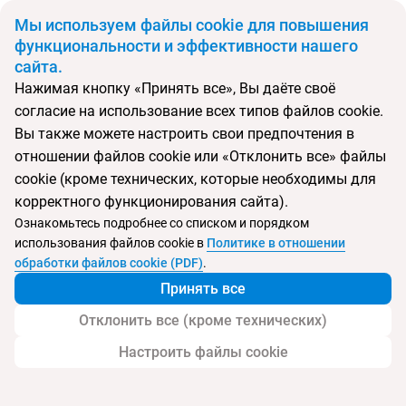
BYN
Мы используем файлы cookie для повышения
функциональности и эффективности нашего
сайта.
Главная
Поиск тура
Куала-Лумпур + отдых на Фукуоке на Новый год
Нажимая кнопку «Принять все», Вы даёте своё
согласие на использование всех типов файлов cookie.
Вы также можете настроить свои предпочтения в
Перейти в подбор
отношении файлов cookie или «Отклонить все» файлы
cookie (кроме технических, которые необходимы для
Вьетнам
Малайзия
Беларусь
корректного функционирования сайта).
Минск
Куала-Лумпур
Фукуок
Ознакомьтесь подробнее со списком и порядком
использования файлов cookie в
Политике в отношении
обработки файлов cookie (PDF)
.
Куала-Лумпур + отдых на Фукуоке на
Принять все
Новый год
Отклонить все (кроме технических)
Настроить файлы cookie