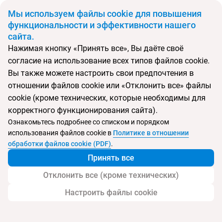
BYN
Мы используем файлы cookie для повышения
функциональности и эффективности нашего
сайта.
Главная
Поиск тура
Wyndham Sanya Bay
Нажимая кнопку «Принять все», Вы даёте своё
согласие на использование всех типов файлов cookie.
Перейти в подбор
Вы также можете настроить свои предпочтения в
отношении файлов cookie или «Отклонить все» файлы
Китай, Санья Бэй
cookie (кроме технических, которые необходимы для
корректного функционирования сайта).
Тип:
Семейный
Ознакомьтесь подробнее со списком и порядком
использования файлов cookie в
Политике в отношении
Отель Wyndham Sanya Bay
обработки файлов cookie (PDF)
.
Принять все
Отклонить все (кроме технических)
Настроить файлы cookie