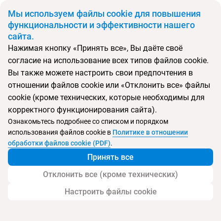
BYN
Мы используем файлы cookie для повышения
функциональности и эффективности нашего
сайта.
Главная
Поиск тура
Royal Tulip Taj Sultan
Нажимая кнопку «Принять все», Вы даёте своё
согласие на использование всех типов файлов cookie.
Перейти в подбор
Вы также можете настроить свои предпочтения в
отношении файлов cookie или «Отклонить все» файлы
Тунис, Хаммамет
cookie (кроме технических, которые необходимы для
корректного функционирования сайта).
Тип:
Deluxe отель
Ознакомьтесь подробнее со списком и порядком
использования файлов cookie в
Политике в отношении
Отель Royal Tulip Taj Sultan
обработки файлов cookie (PDF)
.
Принять все
Отклонить все (кроме технических)
Настроить файлы cookie
Услуги
Пляж
Детям
Контакты отеля