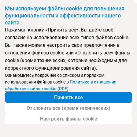
BYN
Мы используем файлы cookie для повышения
функциональности и эффективности нашего
сайта.
Главная
Поиск тура
Lavender
Нажимая кнопку «Принять все», Вы даёте своё
согласие на использование всех типов файлов cookie.
Перейти в подбор
Вы также можете настроить свои предпочтения в
отношении файлов cookie или «Отклонить все» файлы
ОАЭ, Шарджа
cookie (кроме технических, которые необходимы для
корректного функционирования сайта).
Тип:
Экономичный
Ознакомьтесь подробнее со списком и порядком
использования файлов cookie в
Политике в отношении
Отель Lavender
обработки файлов cookie (PDF)
.
Принять все
Отклонить все (кроме технических)
Настроить файлы cookie