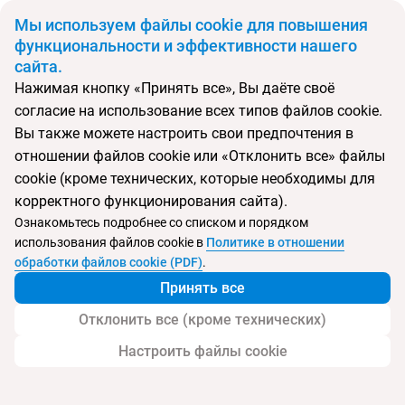
BYN
Мы используем файлы cookie для повышения
функциональности и эффективности нашего
сайта.
Главная
Поиск тура
Hyatt Regency Sanya TianLiBay
Нажимая кнопку «Принять все», Вы даёте своё
согласие на использование всех типов файлов cookie.
Перейти в подбор
Вы также можете настроить свои предпочтения в
отношении файлов cookie или «Отклонить все» файлы
Китай, Санья Бэй
cookie (кроме технических, которые необходимы для
корректного функционирования сайта).
Тип:
Семейный
Ознакомьтесь подробнее со списком и порядком
использования файлов cookie в
Политике в отношении
Отель Hyatt Regency Sanya TianLiBay
обработки файлов cookie (PDF)
.
Принять все
Отклонить все (кроме технических)
Настроить файлы cookie