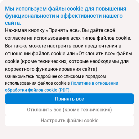
BYN
Мы используем файлы cookie для повышения
функциональности и эффективности нашего
сайта.
Главная
Поиск тура
Golden Lotus Hotel Nha Trang
Нажимая кнопку «Принять все», Вы даёте своё
согласие на использование всех типов файлов cookie.
Перейти в подбор
Вы также можете настроить свои предпочтения в
отношении файлов cookie или «Отклонить все» файлы
Вьетнам, Нячанг
cookie (кроме технических, которые необходимы для
корректного функционирования сайта).
Тип:
Городской
Ознакомьтесь подробнее со списком и порядком
использования файлов cookie в
Политике в отношении
Отель Golden Lotus Hotel Nha Trang
обработки файлов cookie (PDF)
.
Принять все
Отклонить все (кроме технических)
Настроить файлы cookie