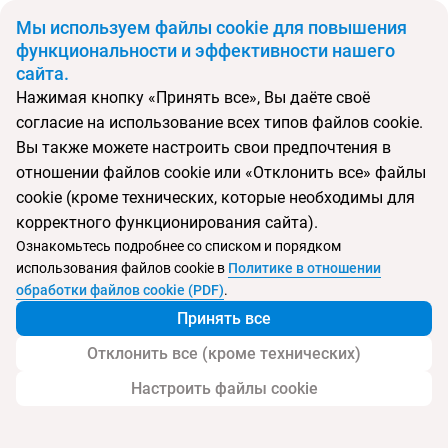
BYN
Мы используем файлы cookie для повышения
функциональности и эффективности нашего
сайта.
Главная
Поиск тура
Alila Hinu Bay
Нажимая кнопку «Принять все», Вы даёте своё
согласие на использование всех типов файлов cookie.
Перейти в подбор
Вы также можете настроить свои предпочтения в
отношении файлов cookie или «Отклонить все» файлы
Оман, Мирбат
cookie (кроме технических, которые необходимы для
корректного функционирования сайта).
Ознакомьтесь подробнее со списком и порядком
использования файлов cookie в
Политике в отношении
Отель Alila Hinu Bay
обработки файлов cookie (PDF)
.
Принять все
Отклонить все (кроме технических)
Настроить файлы cookie