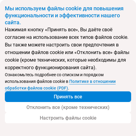
BYN
Мы используем файлы cookie для повышения
функциональности и эффективности нашего
сайта.
Главная
Поиск тура
Al Hamra Village
Нажимая кнопку «Принять все», Вы даёте своё
согласие на использование всех типов файлов cookie.
Перейти в подбор
Вы также можете настроить свои предпочтения в
отношении файлов cookie или «Отклонить все» файлы
ОАЭ, Рас-Аль-Хайма
cookie (кроме технических, которые необходимы для
корректного функционирования сайта).
Тип:
Семейный
Ознакомьтесь подробнее со списком и порядком
использования файлов cookie в
Политике в отношении
Отель Al Hamra Village
обработки файлов cookie (PDF)
.
Принять все
Отклонить все (кроме технических)
Настроить файлы cookie